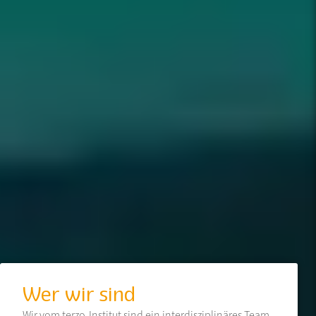
Wer wir sind
Wir vom terzo-Institut sind ein interdisziplinäres Team